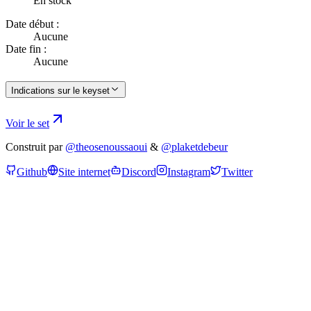
En stock
Date début :
Aucune
Date fin :
Aucune
Indications sur le keyset
Voir le set
Construit par
@theosenoussaoui
&
@plaketdebeur
Github
Site internet
Discord
Instagram
Twitter