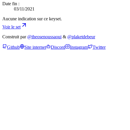
Date fin :
03/11/2021
Aucune indication sur ce keyset.
Voir le set
Construit par
@theosenoussaoui
&
@plaketdebeur
Github
Site internet
Discord
Instagram
Twitter